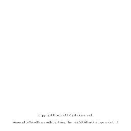
Copyright © cotori All Rights Reserved.
Powered by
WordPress
with
Lightning Theme
&
VK All in One Expansion Unit